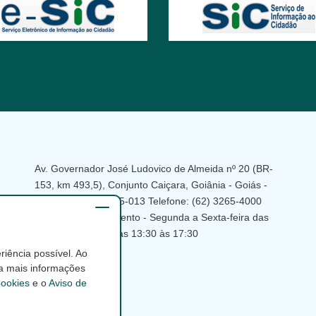
Av. Governador José Ludovico de Almeida nº 20 (BR-
153, km 493,5), Conjunto Caiçara, Goiânia - Goiás -
Brasil - CEP: 74.775-013 Telefone: (62) 3265-4000
Horário de atendimento - Segunda a Sexta-feira das
07:30 às 11:30 e das 13:30 às 17:30
iência possível. Ao
a mais informações
ookies
e o
Aviso de