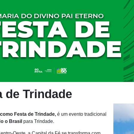
a de Trindade
 como Festa de Trindade,
é um evento tradicional
do o Brasil
para Trindade.
Centro-Oeste, a Capital da Fé se transforma com