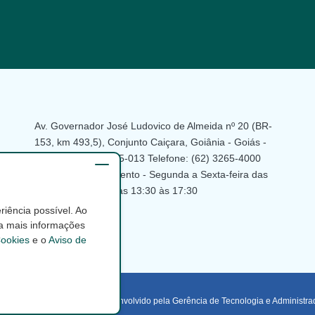
Av. Governador José Ludovico de Almeida nº 20 (BR-
153, km 493,5), Conjunto Caiçara, Goiânia - Goiás -
Brasil - CEP: 74.775-013 Telefone: (62) 3265-4000
Horário de atendimento - Segunda a Sexta-feira das
07:30 às 11:30 e das 13:30 às 17:30
iência possível. Ao
a mais informações
ookies
e o
Aviso de
Desenvolvido pela Gerência de Tecnologia e Administr