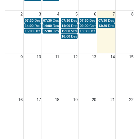
2
3
4
5
6
7
8
07:30
Despacho Internos
07:30
Despacho Internos
07:30
Despacho Internos
07:30
Despacho Internos
07:30
Despacho Internos
14:00
Reunião sobre Acesso GO-162/BR 060
14:00
Reunião Procurador Yure
14:00
Despacho Internos
09:00
Comemoração dia dos Pais Um en
13:30
Despacho Internos
15:00
Despacho Internos
15:00
Despacho Internos
15:00
Vereadora Ruth Perolândia
13:30
Despacho Internos
16:00
Despacho Internos
9
10
11
12
13
14
15
16
17
18
19
20
21
22