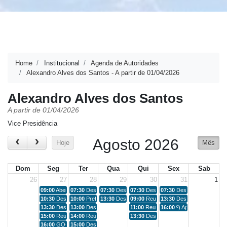
Home
Institucional
Agenda de Autoridades
Alexandro Alves dos Santos - A partir de 01/04/2026
Alexandro Alves dos Santos
A partir de 01/04/2026
Vice Presidência
Agosto 2026
Hoje
Mês
Dom
Seg
Ter
Qua
Qui
Sex
Sab
26
27
28
29
30
31
1
09:00
Abertura SIPAT
07:30
Despacho Internos
07:30
Despacho Internos
07:30
Despacho Internos
07:30
Despacho Internos
10:30
Despacho Internos
10:00
Prefeito e Paranaiguara
13:30
Despacho Internos
09:00
Reunião Escritório de Projeto
13:30
Despacho Internos
13:30
Despacho Internos
13:00
Despacho Internos
11:00
Reunião Marquinhos Vereador d
16:00
º) Apresentação Ges
15:00
Reunião FAEG
14:00
Reunião com Mosaic
13:30
Despacho Internos
16:00
GO-060 Vistoria
15:00
Despacho Internos