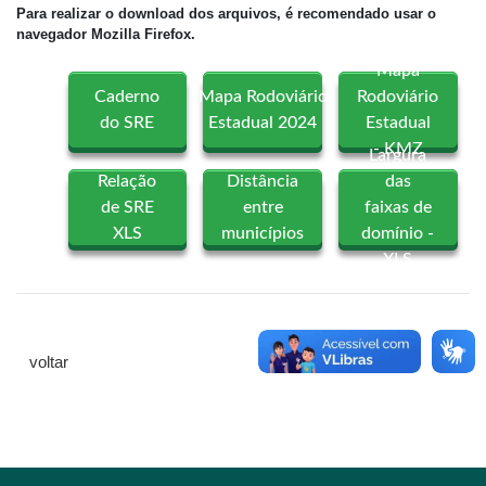
Para realizar o download dos arquivos, é recomendado usar o
navegador Mozilla Firefox.
Mapa
Caderno
Mapa Rodoviário
Rodoviário
do SRE
Estadual 2024
Estadual
- KMZ
Largura
Relação
Distância
das
de SRE
entre
faixas de
XLS
municípios
domínio -
XLS
voltar